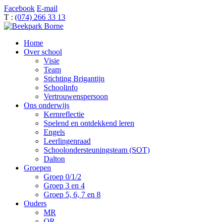
Facebook
E-mail
T :
(074) 266 33 13
Home
Over school
Visie
Team
Stichting Brigantijn
Schoolinfo
Vertrouwenspersoon
Ons onderwijs
Kernreflectie
Spelend en ontdekkend leren
Engels
Leerlingenraad
Schoolondersteuningsteam (SOT)
Dalton
Groepen
Groep 0/1/2
Groep 3 en 4
Groep 5, 6, 7 en 8
Ouders
MR
OR