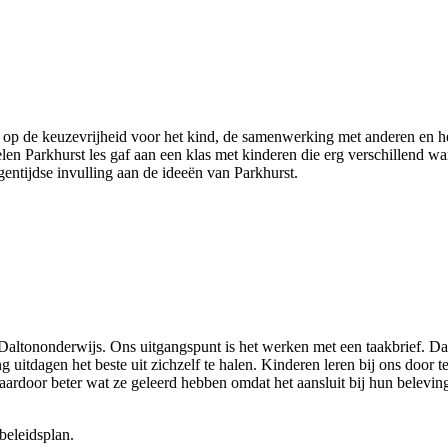
k op de keuzevrijheid voor het kind, de samenwerking met anderen en he
n Parkhurst les gaf aan een klas met kinderen die erg verschillend ware
gentijdse invulling aan de ideeën van Parkhurst.
Daltononderwijs. Ons uitgangspunt is het werken met een taakbrief. Daa
g uitdagen het beste uit zichzelf te halen. Kinderen leren bij ons door
aardoor beter wat ze geleerd hebben omdat het aansluit bij hun belevin
beleidsplan.