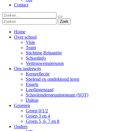
Contact
Zoek
Home
Over school
Visie
Team
Stichting Brigantijn
Schoolinfo
Vertrouwenspersoon
Ons onderwijs
Kernreflectie
Spelend en ontdekkend leren
Engels
Leerlingenraad
Schoolondersteuningsteam (SOT)
Dalton
Groepen
Groep 0/1/2
Groep 3 en 4
Groep 5, 6, 7 en 8
Ouders